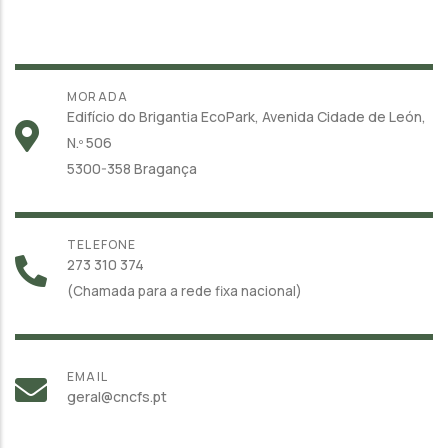
MORADA
Edifício do Brigantia EcoPark, Avenida Cidade de León,
N.º 506
5300-358 Bragança
TELEFONE
273 310 374
(Chamada para a rede fixa nacional)
EMAIL
geral@cncfs.pt