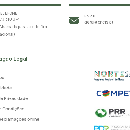
ELEFONE
EMAIL
73 310 374
geral@cncfs.pt
Chamada para a rede fixa
acional)
ação Legal
os
lidade
 de Privacidade
e Condições
 Reclamações online