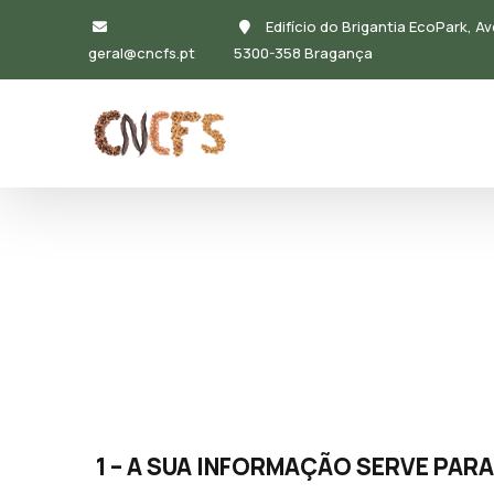
Passar para o conteúdo principal
Edifício do Brigantia EcoPark, Av
geral@cncfs.pt
5300-358 Bragança
Navegação principal
1 – A SUA INFORMAÇÃO SERVE PAR