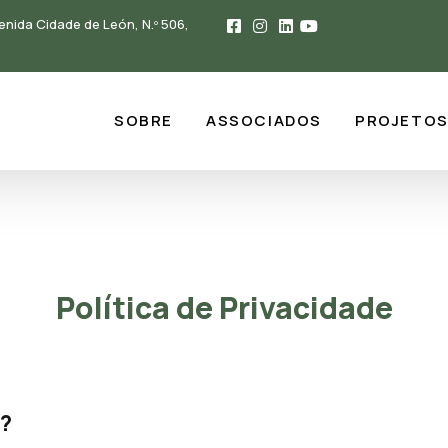
enida Cidade de León, N.º 506,
SOBRE
ASSOCIADOS
PROJETO
Política de Privacidade
A?