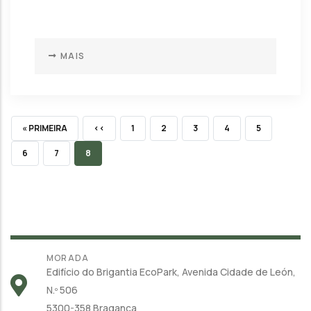
MAIS
PRIMEIRA PÁGINA
PÁGINA ANTERIOR
PÁGINA
PÁGINA
PÁGINA
PÁGINA
PÁGINA
« PRIMEIRA
‹‹
1
2
3
4
5
PÁGINA
PÁGINA
PÁGINA ATUAL
6
7
8
MORADA
Edifício do Brigantia EcoPark, Avenida Cidade de León,
N.º 506
5300-358 Bragança