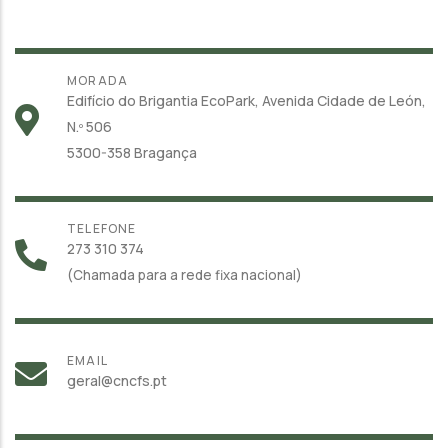
MORADA
Edifício do Brigantia EcoPark, Avenida Cidade de León,
N.º 506
5300-358 Bragança
TELEFONE
273 310 374
(Chamada para a rede fixa nacional)
EMAIL
geral@cncfs.pt