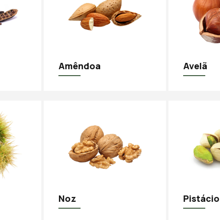
Amêndoa
Avelã
Noz
Pistácio