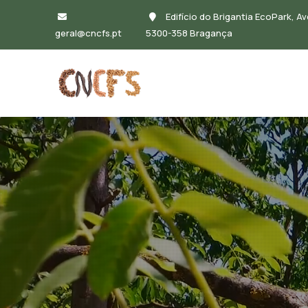
Passar para o conteúdo principal
Edifício do Brigantia EcoPark, Av
geral@cncfs.pt
5300-358 Bragança
Navegação principal