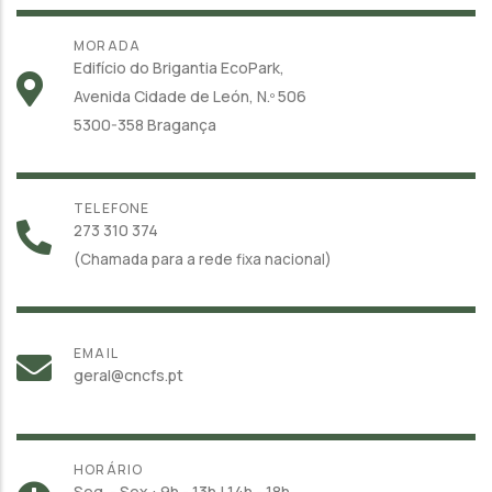
MORADA
Edifício do Brigantia EcoPark,
Avenida Cidade de León, N.º 506
5300-358 Bragança
TELEFONE
273 310 374
(Chamada para a rede fixa nacional)
EMAIL
geral@cncfs.pt
HORÁRIO
Seg. - Sex.: 9h - 13h | 14h - 18h