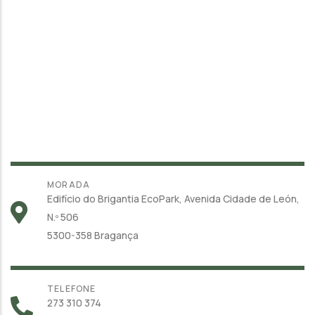
MORADA
Edifício do Brigantia EcoPark, Avenida Cidade de León,
N.º 506
5300-358 Bragança
TELEFONE
273 310 374