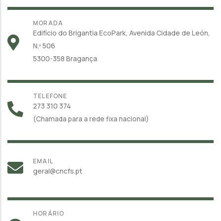
MORADA
Edifício do Brigantia EcoPark, Avenida Cidade de León,
N.º 506
5300-358 Bragança
TELEFONE
273 310 374
(Chamada para a rede fixa nacional)
EMAIL
geral@cncfs.pt
HORÁRIO