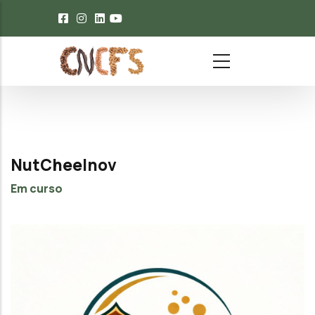
Passar para o conteúdo principal
NutCheeInov
Em curso