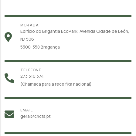
MORADA
Edifício do Brigantia EcoPark, Avenida Cidade de León,
N.º 506
5300-358 Bragança
TELEFONE
273 310 374
(Chamada para a rede fixa nacional)
EMAIL
geral@cncfs.pt