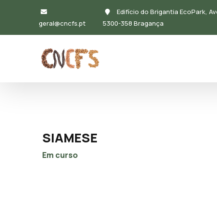
Passar para o conteúdo principal
Edifício do Brigantia EcoPark, Av
geral@cncfs.pt
5300-358 Bragança
Navegação principal
SIAMESE
Em curso