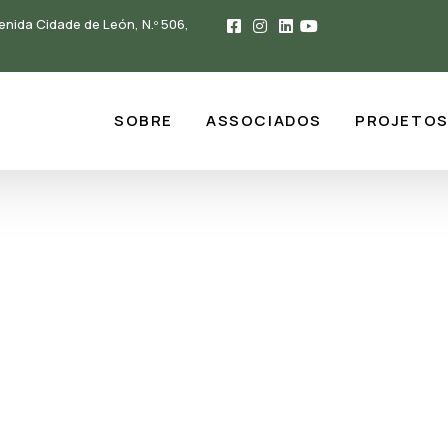
enida Cidade de León, N.º 506,
SOBRE
ASSOCIADOS
PROJETO