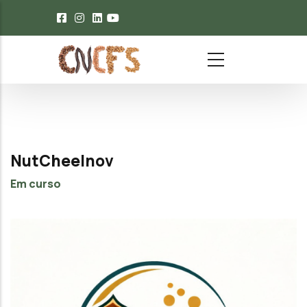
Passar para o conteúdo principal
NutCheeInov
Em curso