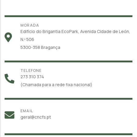
MORADA
Edifício do Brigantia EcoPark, Avenida Cidade de León,
N.º 506
5300-358 Bragança
TELEFONE
273 310 374
(Chamada para a rede fixa nacional)
EMAIL
geral@cncfs.pt