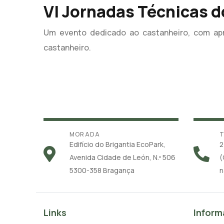
VI Jornadas Técnicas 
Um evento dedicado ao castanheiro, com apr
castanheiro.
MORADA
T
Edifício do Brigantia EcoPark,
2
Avenida Cidade de León, N.º 506
(
5300-358 Bragança
n
Links
Inform