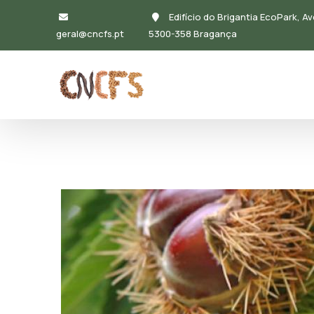
Passar para o conteúdo principal
Edifício do Brigantia EcoPark, Av
geral@cncfs.pt
5300-358 Bragança
Navegação principal