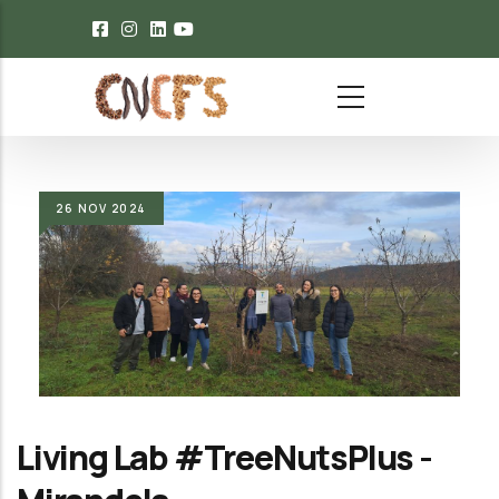
Passar para o conteúdo principal
26
NOV
2024
Living Lab #TreeNutsPlus -