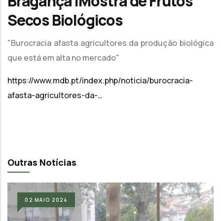
Bragança |Mostra de Frutos
Secos Biológicos
"Burocracia afasta agricultores da produção biológica
que está em alta no mercado"
https://www.mdb.pt/index.php/noticia/burocracia-
afasta-agricultores-da-…
Outras Notícias
02
MAIO
2024